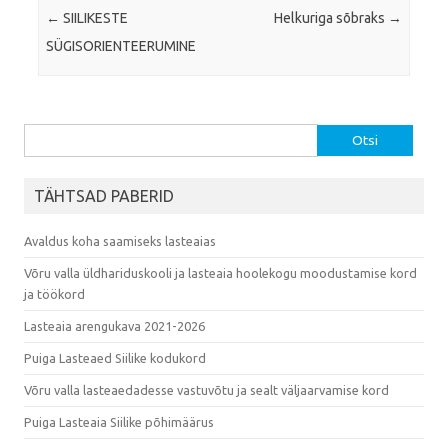
Post navigation
←
SIILIKESTE
Helkuriga sõbraks
→
SÜGISORIENTEERUMINE
Otsi:
TÄHTSAD PABERID
Avaldus koha saamiseks lasteaias
Võru valla üldhariduskooli ja lasteaia hoolekogu moodustamise kord
ja töökord
Lasteaia arengukava 2021-2026
Puiga Lasteaed Siilike kodukord
Võru valla lasteaedadesse vastuvõtu ja sealt väljaarvamise kord
Puiga Lasteaia Siilike põhimäärus