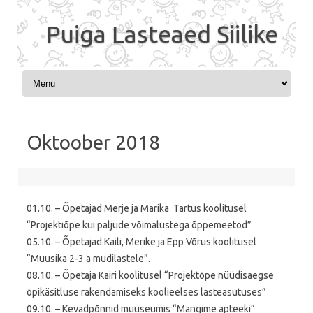
Puiga Lasteaed Siilike
Skip to content
Oktoober 2018
01.10. – Õpetajad Merje ja Marika Tartus koolitusel
“Projektiõpe kui paljude võimalustega õppemeetod”
05.10. – Õpetajad Kaili, Merike ja Epp Võrus koolitusel
“Muusika 2-3 a mudilastele”.
08.10. – Õpetaja Kairi koolitusel “Projektõpe nüüdisaegse
õpikäsitluse rakendamiseks koolieelses lasteasutuses”
09.10. – Kevadpõnnid muuseumis “Mängime apteeki”