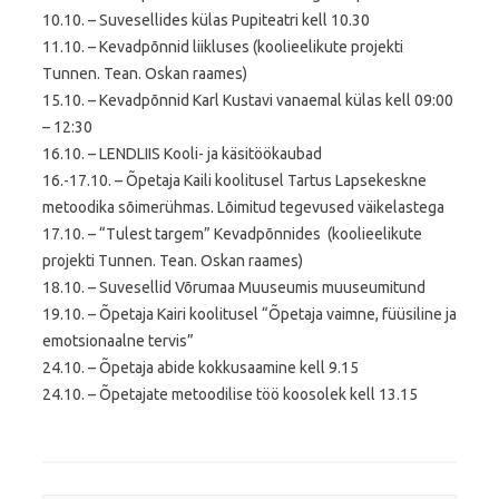
10.10. – Suvesellides külas Pupiteatri kell 10.30
11.10. – Kevadpõnnid liikluses (koolieelikute projekti
Tunnen. Tean. Oskan raames)
15.10. – Kevadpõnnid Karl Kustavi vanaemal külas kell 09:00
– 12:30
16.10. – LENDLIIS Kooli- ja käsitöökaubad
16.-17.10. – Õpetaja Kaili koolitusel Tartus Lapsekeskne
metoodika sõimerühmas. Lõimitud tegevused väikelastega
17.10. – “Tulest targem” Kevadpõnnides (koolieelikute
projekti Tunnen. Tean. Oskan raames)
18.10. – Suvesellid Võrumaa Muuseumis muuseumitund
19.10. – Õpetaja Kairi koolitusel “Õpetaja vaimne, füüsiline ja
emotsionaalne tervis”
24.10. – Õpetaja abide kokkusaamine kell 9.15
24.10. – Õpetajate metoodilise töö koosolek kell 13.15